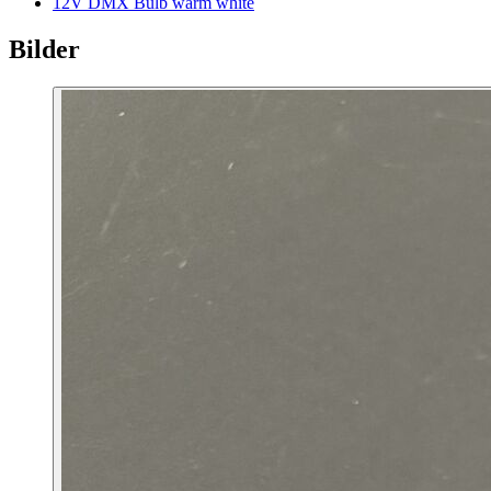
12V DMX Bulb warm white
Bilder